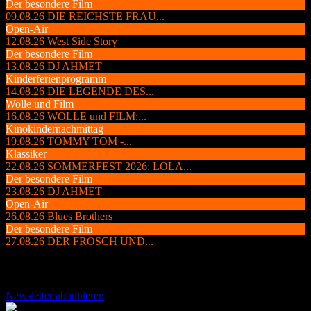
Der besondere Film
09.08.26
DIE REICHSTE FRAU...
Open-Air
12.08.26
West Side Story
Der besondere Film
13.08.26
DJ AHMET
Kinderferienprogramm
14.08.26
DIE LEGENDE DES...
Wolle und Film
16.08.26
WOLLE und FILM:...
Kinokindernachmittag
19.08.26
TOMMY TOM -...
Klassiker
22.08.26
SOMMERFEST 2026: LOLA...
Der besondere Film
23.08.26
DJ AHMET
Open-Air
26.08.26
Blues Brothers
Der besondere Film
27.08.26
DER FROSCH UND...
Newsletter abonnieren