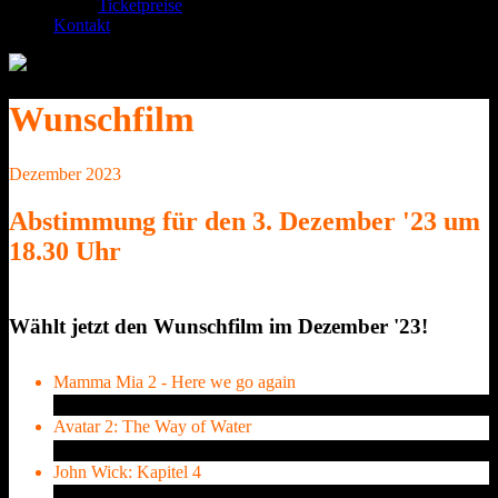
Ticketpreise
Kontakt
Wunschfilm
Dezember 2023
Abstimmung für den 3. Dezember '23 um
18.30 Uhr
Wählt jetzt den Wunschfilm im Dezember '23!
Mamma Mia 2 - Here we go again
49
Stimmen
Avatar 2: The Way of Water
35
Stimmen
John Wick: Kapitel 4
24
Stimmen