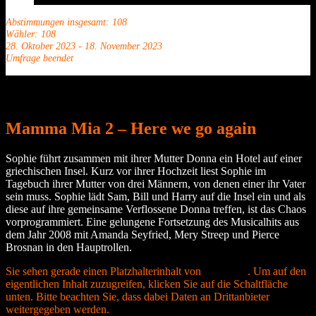
Abstimmungen insgesamt: 108
Wähler: 108
28. Oktober 2023
-
18. November 2023
Umfrage beendet
Mamma Mia 2 – Here we go again
Sophie führt zusammen mit ihrer Mutter Donna ein Hotel auf einer
griechischen Insel. Kurz vor ihrer Hochzeit liest Sophie im
Tagebuch ihrer Mutter von drei Männern, von denen einer ihr Vater
sein muss. Sophie lädt Sam, Bill und Harry auf die Insel ein und als
diese auf ihre gemeinsame Verflossene Donna treffen, ist das Chaos
vorprogrammiert. Eine gelungene Fortsetzung des Musicalhits aus
dem Jahr 2008 mit Amanda Seyfried, Mery Streep und Pierce
Brosnan in den Hauptrollen.
Sie sehen gerade einen Platzhalterinhalt von
YouTube
. Um auf den
eigentlichen Inhalt zuzugreifen, klicken Sie auf die Schaltfläche
unten. Bitte beachten Sie, dass dabei Daten an Drittanbieter
weitergegeben werden.