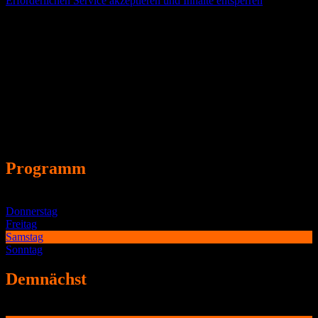
Erforderlichen Service akzeptieren und Inhalte entsperren
Die Kasse öffnet 60 Min. vor Vorstellungsbeginn.
Programm
03.08 bis 09.08.2026
Donnerstag
Freitag
Samstag
Sonntag
Demnächst
.