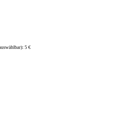
auswählbar):
5 €