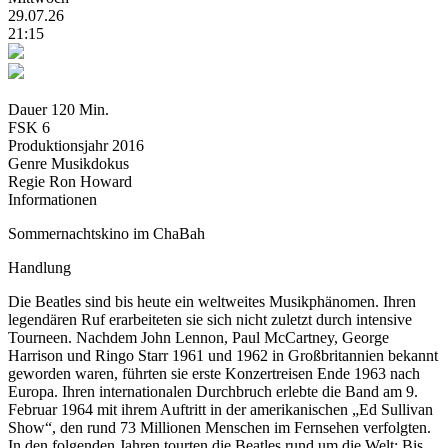
29.07.26
21:15
Dauer
120 Min.
FSK
6
Produktionsjahr
2016
Genre
Musikdokus
Regie
Ron Howard
Informationen
Sommernachtskino im ChaBah
Handlung
Die Beatles sind bis heute ein weltweites Musikphänomen. Ihren
legendären Ruf erarbeiteten sie sich nicht zuletzt durch intensive
Tourneen. Nachdem John Lennon, Paul McCartney, George
Harrison und Ringo Starr 1961 und 1962 in Großbritannien bekannt
geworden waren, führten sie erste Konzertreisen Ende 1963 nach
Europa. Ihren internationalen Durchbruch erlebte die Band am 9.
Februar 1964 mit ihrem Auftritt in der amerikanischen „Ed Sullivan
Show“, den rund 73 Millionen Menschen im Fernsehen verfolgten.
In den folgenden Jahren tourten die Beatles rund um die Welt: Bis