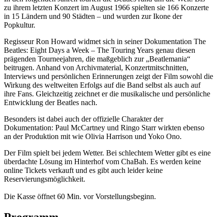
zu ihrem letzten Konzert im August 1966 spielten sie 166 Konzerte
in 15 Ländern und 90 Städten – und wurden zur Ikone der
Popkultur.
Regisseur
Ron Howard
widmet sich in seiner Dokumentation
The
Beatles: Eight Days a Week – The Touring Years
genau diesen
prägenden Tourneejahren, die maßgeblich zur „Beatlemania“
beitrugen. Anhand von Archivmaterial, Konzertmitschnitten,
Interviews und persönlichen Erinnerungen zeigt der Film sowohl die
Wirkung des weltweiten Erfolgs auf die Band selbst als auch auf
ihre Fans. Gleichzeitig zeichnet er die musikalische und persönliche
Entwicklung der Beatles nach.
Besonders ist dabei auch der offizielle Charakter der
Dokumentation:
Paul McCartney
und
Ringo Starr
wirkten ebenso
an der Produktion mit wie
Olivia Harrison
und
Yoko Ono
.
Der Film spielt bei jedem Wetter. Bei schlechtem Wetter gibt es eine
überdachte Lösung im Hinterhof vom ChaBah. Es werden keine
online Tickets verkauft und es gibt auch leider keine
Reservierungsmöglichkeit.
Die Kasse öffnet 60 Min. vor Vorstellungsbeginn.
Programm