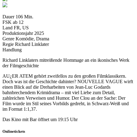
Dauer
106 Min.
FSK
ab 12
Land
FR, US
Produktionsjahr
2025
Genre
Komödie, Drama
Regie
Richard Linklater
Handlung
Richard Linklaters mitreißende Hommage an ein ikonisches Werk
der Filmgeschichte
AU¿ER ATEM gehört zweifellos zu den großen Filmklassikern.
Doch was ist die Geschichte dahinter? NOUVELLE VAGUE wirft
einen Blick auf die Dreharbeiten von Jean-Luc Godards
bahnbrechendem Krimidrama – mit viel Liebe zum Detail,
zahlreichen Verweisen und Humor. Der Clou an der Sache: Der
Film wurde im Stil seines Vorbilds gedreht, in Schwarz-Weiß und
im Format 1:1,37.
Das Kino mit Bar öffnet um 19:15 Uhr
Onlinetickets