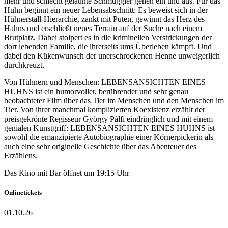
mehr und schlecht gelaunte Schmuggler gehen ein und aus. Für das
Huhn beginnt ein neuer Lebensabschnitt: Es beweist sich in der
Hühnerstall-Hierarchie, zankt mit Puten, gewinnt das Herz des
Hahns und erschließt neues Terrain auf der Suche nach einem
Brutplatz. Dabei stolpert es in die kriminellen Verstrickungen der
dort lebenden Familie, die ihrerseits ums Überleben kämpft. Und
dabei den Kükenwunsch der unerschrockenen Henne unweigerlich
durchkreuzt.
Von Hühnern und Menschen: LEBENSANSICHTEN EINES
HUHNS ist ein humorvoller, berührender und sehr genau
beobachteter Film über das Tier im Menschen und den Menschen im
Tier. Von ihrer manchmal komplizierten Koexistenz erzählt der
preisgekrönte Regisseur György Pálfi eindringlich und mit einem
genialen Kunstgriff: LEBENSANSICHTEN EINES HUHNS ist
sowohl die emanzipierte Autobiographie einer Körnerpickerin als
auch eine sehr originelle Geschichte über das Abenteuer des
Erzählens.
Das Kino mit Bar öffnet um 19:15 Uhr
Onlinetickets
01.10.26