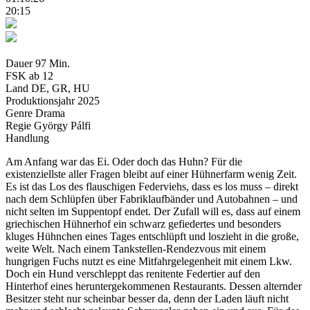
20:15
Dauer
97 Min.
FSK
ab 12
Land
DE, GR, HU
Produktionsjahr
2025
Genre
Drama
Regie
György Pálfi
Handlung
Am Anfang war das Ei. Oder doch das Huhn? Für die
existenziellste aller Fragen bleibt auf einer Hühnerfarm wenig Zeit.
Es ist das Los des flauschigen Federviehs, dass es los muss – direkt
nach dem Schlüpfen über Fabriklaufbänder und Autobahnen – und
nicht selten im Suppentopf endet. Der Zufall will es, dass auf einem
griechischen Hühnerhof ein schwarz gefiedertes und besonders
kluges Hühnchen eines Tages entschlüpft und loszieht in die große,
weite Welt. Nach einem Tankstellen-Rendezvous mit einem
hungrigen Fuchs nutzt es eine Mitfahrgelegenheit mit einem Lkw.
Doch ein Hund verschleppt das renitente Federtier auf den
Hinterhof eines heruntergekommenen Restaurants. Dessen alternder
Besitzer steht nur scheinbar besser da, denn der Laden läuft nicht