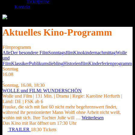
Ticketpreise
Kontakt
Aktuelles Kino-Programm
Filmprogramm
Alle
Der besondere Film
Sonntagsfilm
Kinokindernachmittag
Wolle
und
Film
Klassiker
Publikumsliebling
Historienfilm
Kinderferienprogramm
Sonntag
16.08
Sonntag,
16.08, 18:30
WOLLE und FILM: WUNDERSCHÖN
Wolle und Film
| 131 Min. | Drama | Regie: Karoline Herfurth |
Land: DE | FSK ab 6
Frauke, die sich mit fast 60 nicht mehr begehrenswert findet,
während ihr pensionierter Mann Wolfi ohne Arbeit nicht weiß,
wohin mit sich. Ihre Tochter Julie will …
Weiterlesen
Das Kino mit Bar öffnet um 17:30 Uhr
TRAILER
18:30
Tickets